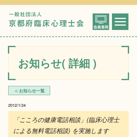
一般社団法人
me
京都府臨床心
お知らせ( 詳細 )
お知らせ一覧
2012/1/24
「こころの健康電話相談」(臨床心理士
による無料電話相談) を実施します