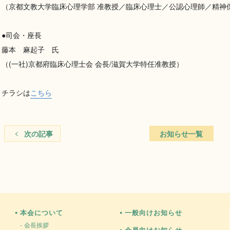
（京都文教大学臨床心理学部 准教授／臨床心理士／公認心理師／精
●司会・座長
藤本 麻起子 氏
（(一社)京都府臨床心理士会 会長/滋賀大学特任准教授）
チラシは
こちら
次の記事
お知らせ一覧
本会について
一般向けお知らせ
団法人
府臨床心理士会
会長挨拶
会員向けお知らせ