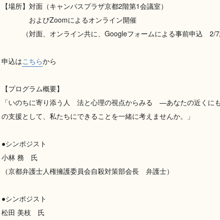
【場所】対面（キャンパスプラザ京都2階第1会議室）
およびZoomによるオンライン開催
（対面、オンライン共に、Googleフォームによる事前申込 2/
申込は
こちら
から
【プログラム概要】
「いのちに寄り添う人 法と心理の視点からみる —あなたの近くに
の支援として、私たちにできることを一緒に考えませんか。」
●シンポジスト
小林 務 氏
（京都弁護士人権擁護委員会自殺対策部会長 弁護士）
●シンポジスト
松田 美枝 氏