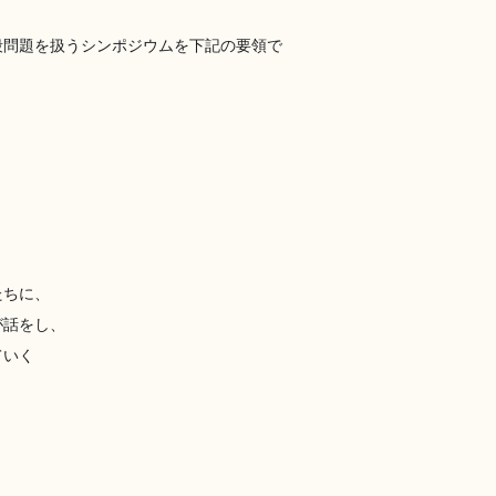
殺問題を扱うシンポジウムを下記の要領で
たちに、
が話をし、
ていく