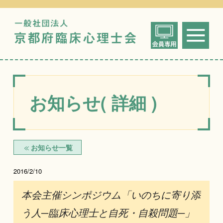
一般社団法人
me
京都府臨床心
お知らせ( 詳細 )
お知らせ一覧
2016/2/10
本会主催シンポジウム「いのちに寄り添
う人─臨床心理士と自死・自殺問題─」